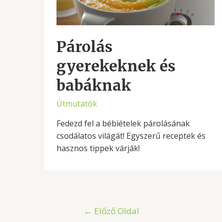
Párolás
gyerekeknek és
babáknak
Útmutatók
Fedezd fel a bébiételek párolásának
csodálatos világát! Egyszerű receptek és
hasznos tippek várják!
Bejegyzések
←
Előző Oldal
lapozása