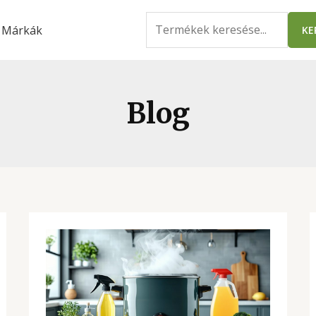
Search
Márkák
KE
for:
Blog