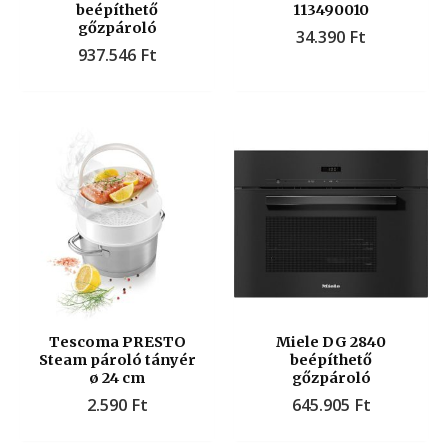
beépíthető
113490010
gőzpároló
34.390
Ft
937.546
Ft
Tescoma PRESTO
Miele DG 2840
Steam pároló tányér
beépíthető
ø 24 cm
gőzpároló
2.590
Ft
645.905
Ft