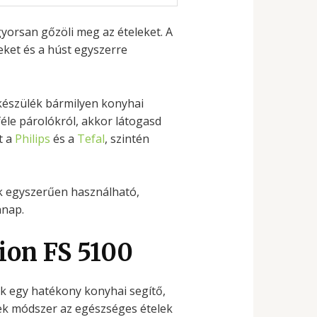
gyorsan gőzöli meg az ételeket. A
eket és a húst egyszerre
a készülék bármilyen konyhai
féle párolókról, akkor látogasd
t a
Philips
és a
Tefal
, szintén
k egyszerűen használható,
nnap.
tion FS 5100
ak egy hatékony konyhai segítő,
mek módszer az egészséges ételek