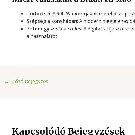
Turbo erő
: A 900 W motorjával az étel pikk-pakk
Szépség a konyhában
: A modern megjelenés bá
Pofonegyszerű kezelés
: A digitális kijelző és 
a használatot.
ejegyzés
←
Előző Bejegyzés
avigáció
Kapcsolódó Bejegyzések