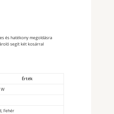
mes és hatékony megoldásra
roló segít két kosárral
Érték
 W
d, Fehér