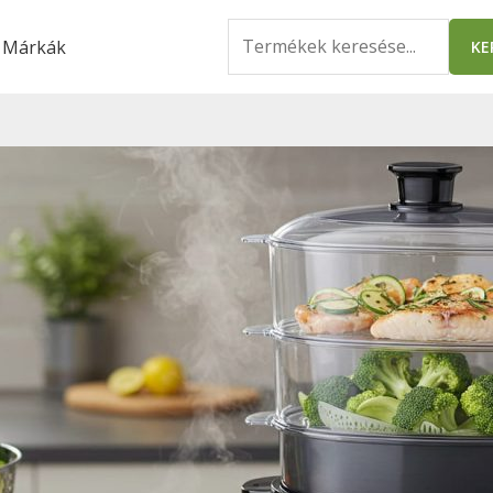
Search
Márkák
KE
for: