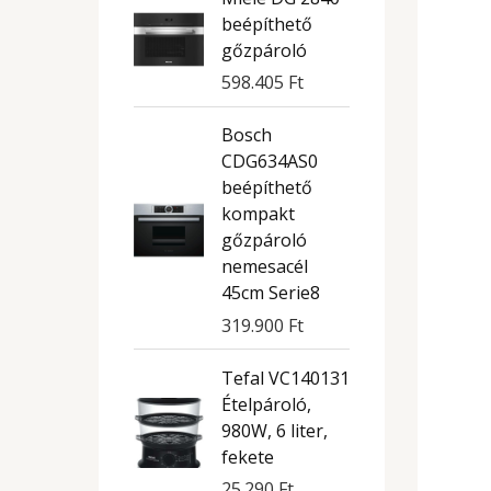
beépíthető
gőzpároló
598.405
Ft
Bosch
CDG634AS0
beépíthető
kompakt
gőzpároló
nemesacél
45cm Serie8
319.900
Ft
Tefal VC140131
Ételpároló,
980W, 6 liter,
fekete
25.290
Ft