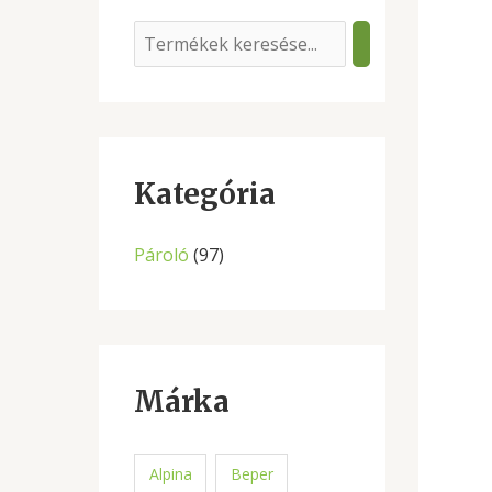
S
e
a
r
c
Kategória
h
Pároló
(97)
Márka
Alpina
Beper