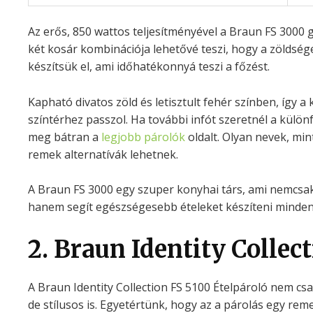
Az erős, 850 wattos teljesítményével a Braun FS 3000 
két kosár kombinációja lehetővé teszi, hogy a zöldség
készítsük el, ami időhatékonnyá teszi a főzést.
Kapható divatos zöld és letisztult fehér színben, így 
színtérhez passzol. Ha további infót szeretnél a külön
meg bátran a
legjobb párolók
oldalt. Olyan nevek, min
remek alternatívák lehetnek.
A Braun FS 3000 egy szuper konyhai társ, ami nemcsa
hanem segít egészségesebb ételeket készíteni minde
2. Braun Identity Collec
A Braun Identity Collection FS 5100 Ételpároló nem cs
de stílusos is. Egyetértünk, hogy az a párolás egy re