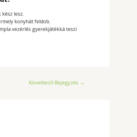
 kész lesz.
rmely konyhát feldob.
szimpla vezérlés gyerekjátékká teszi
Következő Bejegyzés
→