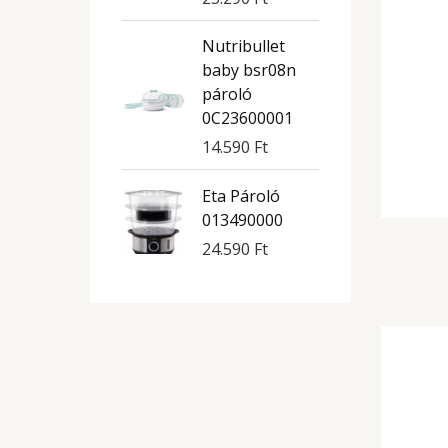
Nutribullet
baby bsr08n
pároló
0C23600001
14.590
Ft
Eta Pároló
013490000
24.590
Ft
B
n