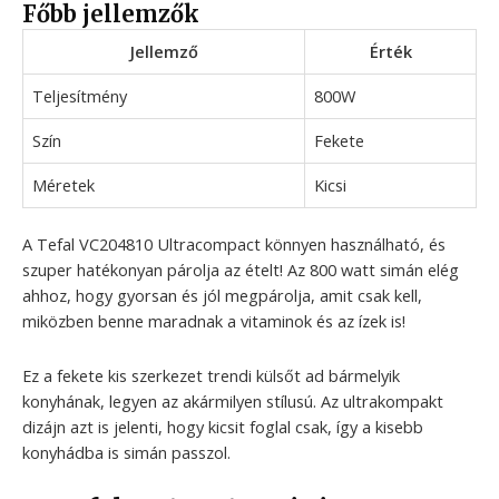
Főbb jellemzők
Jellemző
Érték
Teljesítmény
800W
Szín
Fekete
Méretek
Kicsi
A Tefal VC204810 Ultracompact könnyen használható, és
szuper hatékonyan párolja az ételt! Az 800 watt simán elég
ahhoz, hogy gyorsan és jól megpárolja, amit csak kell,
miközben benne maradnak a vitaminok és az ízek is!
Ez a fekete kis szerkezet trendi külsőt ad bármelyik
konyhának, legyen az akármilyen stílusú. Az ultrakompakt
dizájn azt is jelenti, hogy kicsit foglal csak, így a kisebb
konyhádba is simán passzol.