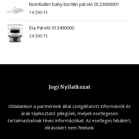
Nutribullet baby bsr08n pároló 0C23600001
14.590
Ft
Eta Pároló 013490000
24.590
Ft
Jogi Nyilatkozat
Oldalainkon a partnereink által szolgáltatott információk és
árak tájékoztató jellegűek, melyek esetlegesen
tartalmazhatnak téves információkat. Az esetleges hibákért,
elírásokért nem felelünk.