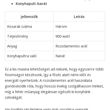
Konyhapult-barát
Jellemzők
Leírás
Kosarak száma
Három
Teljesítmény
900 watt
Anyag
Rozsdamentes acél
Konyhapultra való
Naná!
Ez a kis masina lehetőséget ad nekünk, hogy egyszerre több
finomságot készítsünk, így a főzés alatt némi időt és
energiát nyerhetünk. A rozsdamentes acél használata
gondoskodik róla, hogy hosszú évekig szolgálhasson minket,
míg a fehér műanyag elegánsan egészíti ki konyhánk
színvilágát.
Ha további részletekre vagy más opciókra vagyunk