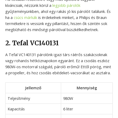
kíváncsiak, nézzünk körül a
legjobb párolók
gyűjteményünkben, ahol egy rakás jó kis párolót találunk. És
ha a
csúcs márkák
is érdekelnek minket, a Philips és Braun
termékekre is vessünk egy pillantást, hiszen ők szintén sok
megbízható és minőségi párolóval büszkélkedhetnek.
2. Tefal VC140131
A Tefal VC140131 párolónk igazi társ ráérős szakácsoknak
vagy rohanós hétköznapokon egyaránt. Ez a csodás eszköz
980W-os motorral száguld, pároló erőmű! Ettől pörög, mint
a propeller, és hoz csodás ebédeket-vacsorákat az asztalra.
Jellemző
Mennyiség
Teljesítmény
980W
Kapacitás
6 liter