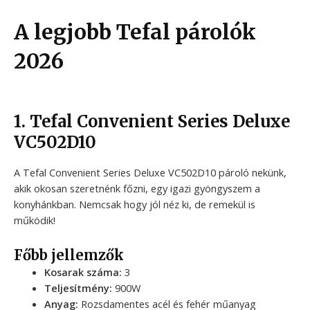
A legjobb Tefal párolók
2026
1. Tefal Convenient Series Deluxe
VC502D10
A Tefal Convenient Series Deluxe VC502D10 pároló nekünk,
akik okosan szeretnénk főzni, egy igazi gyöngyszem a
konyhánkban. Nemcsak hogy jól néz ki, de remekül is
működik!
Főbb jellemzők
Kosarak száma:
3
Teljesítmény:
900W
Anyag:
Rozsdamentes acél és fehér műanyag