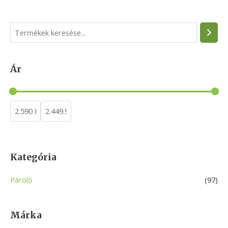
S
e
a
Ár
r
c
h
Kategória
Pároló
(97)
Márka