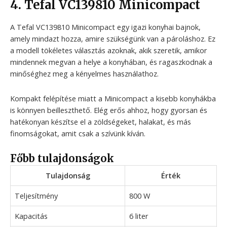
4. Tefal VC139810 Minicompact
A Tefal VC139810 Minicompact egy igazi konyhai bajnok,
amely mindazt hozza, amire szükségünk van a pároláshoz. Ez
a modell tökéletes választás azoknak, akik szeretik, amikor
mindennek megvan a helye a konyhában, és ragaszkodnak a
minőséghez meg a kényelmes használathoz.
Kompakt felépítése miatt a Minicompact a kisebb konyhákba
is könnyen beilleszthető. Elég erős ahhoz, hogy gyorsan és
hatékonyan készítse el a zöldségeket, halakat, és más
finomságokat, amit csak a szívünk kíván.
Főbb tulajdonságok
Tulajdonság
Érték
Teljesítmény
800 W
Kapacitás
6 liter