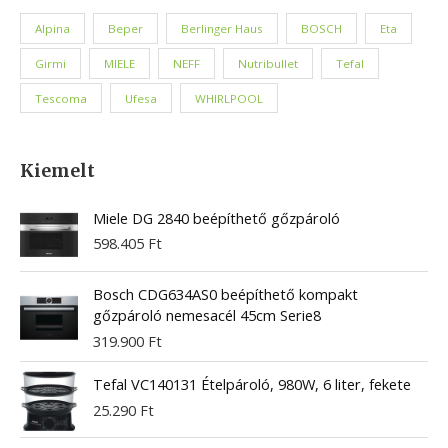
Alpina
Beper
Berlinger Haus
BOSCH
Eta
Girmi
MIELE
NEFF
Nutribullet
Tefal
Tescoma
Ufesa
WHIRLPOOL
Kiemelt
Miele DG 2840 beépíthető gőzpároló
598.405
Ft
Bosch CDG634AS0 beépíthető kompakt
gőzpároló nemesacél 45cm Serie8
319.900
Ft
Tefal VC140131 Ételpároló, 980W, 6 liter, fekete
25.290
Ft