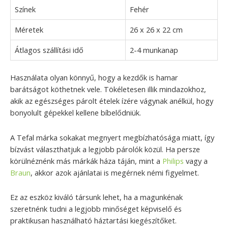
Színek
Fehér
Méretek
26 x 26 x 22 cm
Átlagos szállítási idő
2-4 munkanap
Használata olyan könnyű, hogy a kezdők is hamar
barátságot köthetnek vele. Tökéletesen illik mindazokhoz,
akik az egészséges párolt ételek ízére vágynak anélkül, hogy
bonyolult gépekkel kellene bíbelődniük.
A Tefal márka sokakat megnyert megbízhatósága miatt, így
bízvást választhatjuk a legjobb párolók közül. Ha persze
körülnéznénk más márkák háza táján, mint a
Philips
vagy a
Braun
, akkor azok ajánlatai is megérnek némi figyelmet.
Ez az eszköz kiváló társunk lehet, ha a magunkénak
szeretnénk tudni a legjobb minőséget képviselő és
praktikusan használható háztartási kiegészítőket.