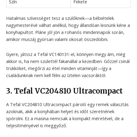
Szín
Fekete
Hatalmas szívességet tesz a szülőknek—a bébiételek
nagymesterévé válhat anélkül, hogy állandóan lesnünk kéne a
konyhapultot. Pláne jól jön a rohanós mindennapok során,
amikor muszáj gyorsan valami okosat összedobni.
Gyere, játssz a Tefal VC140131-el, könnyen megy ám, még
akkor is, ha nem születtél fakanállal a kezedben. Gőzzel csinál
trükköket, megőrzi az étel minden vitaminját—így a
családunknak nem kell félni az íztelen vacsoráktól.
3. Tefal VC204810 Ultracompact
A Tefal VC204810 Ultracompact pároló egy remek választás
azoknak, akik a konyhában helyet és időt szeretnének
spórolni. Ez a masina nemcsak a kompakt méretével, de a
teljesítményével is meggyőző.