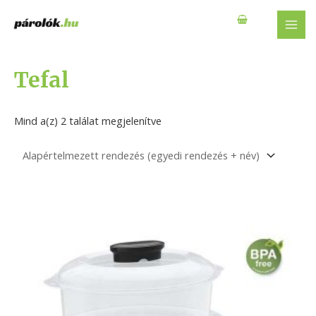
Skip
to
MAI
content
MEN
Tefal
Mind a(z) 2 találat megjelenítve